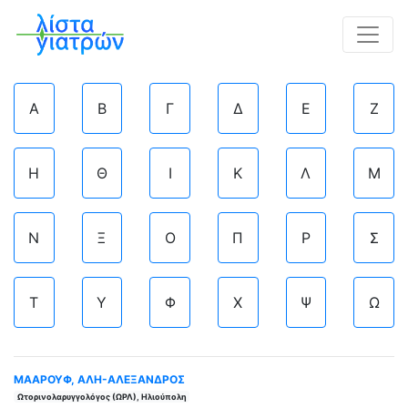
Α
Β
Γ
Δ
Ε
Ζ
Η
Θ
Ι
Κ
Λ
Μ
Ν
Ξ
Ο
Π
Ρ
Σ
Τ
Υ
Φ
Χ
Ψ
Ω
ΜΑΑΡΟΥΦ, ΑΛΗ-ΑΛΕΞΑΝΔΡΟΣ
Ωτορινολαρυγγολόγος (ΩΡΛ), Ηλιούπολη