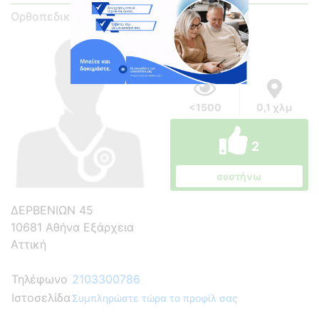
Ορθοπεδικός - Ορθοπεδικός Χειρουργός
<1500
0,1 χλμ
2
συστήνω
ΔΕΡΒΕΝΙΩΝ 45
10681 Αθήνα Εξάρχεια
Αττική
Τηλέφωνο
2103300786
Ιστοσελίδα
Συμπληρώστε τώρα το προφίλ σας