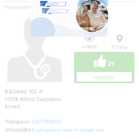
Γυναικολόγος - Μαιευτήρας
<3800
0,7 χλμ
25
συστήνω
Β.ΣΟΦΙΑΣ 102 Α'
11528 Αθήνα Ζωγράφου
Αττική
Τηλέφωνο
2107789650
Ιστοσελίδα
Συμπληρώστε τώρα το προφίλ σας