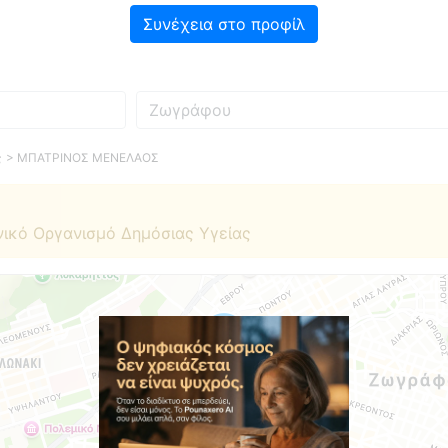
Συνέχεια στο προφίλ
Πού
ς
> ΜΠΑΤΡΙΝΟΣ ΜΕΝΕΛΑΟΣ
νικό Οργανισμό Δημόσιας Υγείας