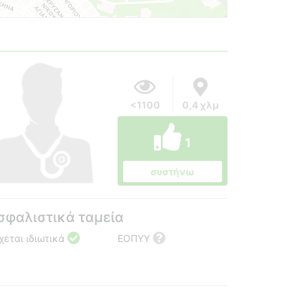
<1100
0,4 χλμ
1
συστήνω
σφαλιστικά ταμεία
χεται ιδιωτικά
ΕΟΠΥΥ