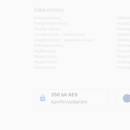
Ειδικότητες
Αλλεργιολόγος
Ορθοπε
Γαστρεντερολόγος
Ουρολό
Γενικός Ιατρός
Οφθαλμ
Γυναικολόγος - Μαιευτήρας
Παθολ
Δερματολόγος - Αφροδισιολόγος
Παιδία
Ενδοκρινολόγος
Πλαστι
Καρδιολόγος
Πνευμο
Νευρολόγος
Ρευματ
Νεφρολόγος
Φυσίατ
Οδοντίατρος
Ψυχίατ
256 bit AES
κρυπτογράφηση