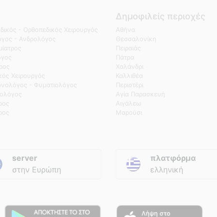
Δημοφιλείς περιοχές
δικός - Ορθοπεδικός Χειρουργός
Αθήνα
γος - Ανδρολόγος
Θεσσαλονίκη
ίατρος
Πειραιάς
όγος
Πάτρα
τρος
Χαλάνδρι
κός Χειρουργός
Καλλιθέα
νολόγος - Φυματιολόγος
Περιστέρι
ολόγος
Αγία Παρασκευή
ρος
Αιγάλεω
ρος
Μαρούσι
server
πλατφόρμα
στην Ευρώπη
ελληνική