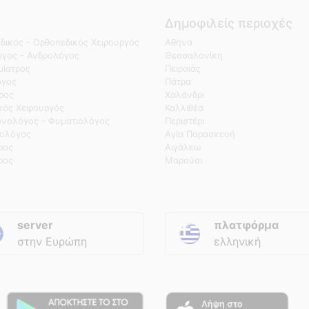
Δημοφιλείς περιοχές
δικός - Ορθοπεδικός Χειρουργός
Αθήνα
γος - Ανδρολόγος
Θεσσαλονίκη
ίατρος
Πειραιάς
όγος
Πάτρα
τρος
Χαλάνδρι
κός Χειρουργός
Καλλιθέα
νολόγος - Φυματιολόγος
Περιστέρι
ολόγος
Αγία Παρασκευή
ρος
Αιγάλεω
ρος
Μαρούσι
server
πλατφόρμα
στην Ευρώπη
ελληνική