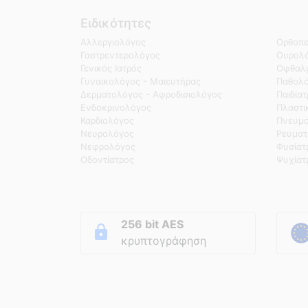
Ειδικότητες
Αλλεργιολόγος
Ορθοπε
Γαστρεντερολόγος
Ουρολό
Γενικός Ιατρός
Οφθαλμ
Γυναικολόγος - Μαιευτήρας
Παθολ
Δερματολόγος - Αφροδισιολόγος
Παιδία
Ενδοκρινολόγος
Πλαστι
Καρδιολόγος
Πνευμο
Νευρολόγος
Ρευματ
Νεφρολόγος
Φυσίατ
Οδοντίατρος
Ψυχίατ
256 bit AES
κρυπτογράφηση