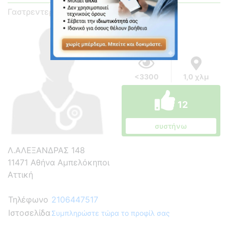
Γαστρεντερολόγος
<3300
1,0 χλμ
12
συστήνω
Λ.ΑΛΕΞΑΝΔΡΑΣ 148
11471 Αθήνα Αμπελόκηποι
Αττική
Τηλέφωνο
2106447517
Ιστοσελίδα
Συμπληρώστε τώρα το προφίλ σας