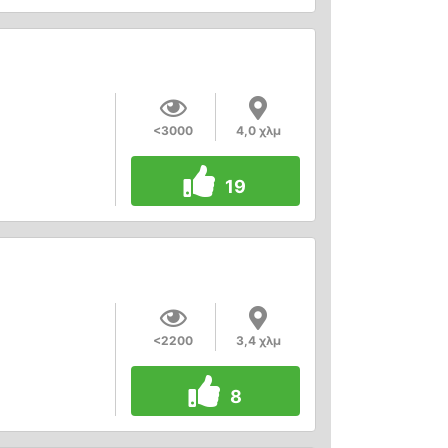
<3000
4,0 χλμ
19
<2200
3,4 χλμ
8