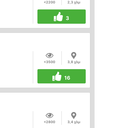
<2200
2,3 χλμ
3
<3500
3,8 χλμ
16
<2800
3,4 χλμ