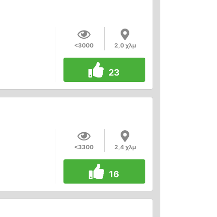
<3000
2,0 χλμ
23
<3300
2,4 χλμ
16