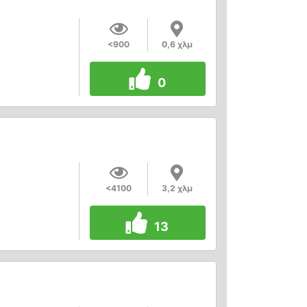
<900
0,6 χλμ
0
<4100
3,2 χλμ
13