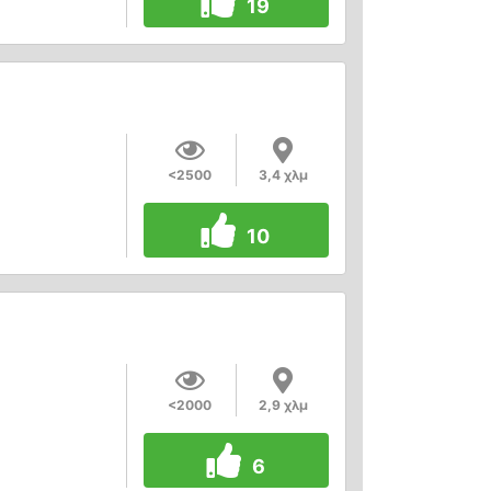
19
<2500
3,4 χλμ
10
<2000
2,9 χλμ
6