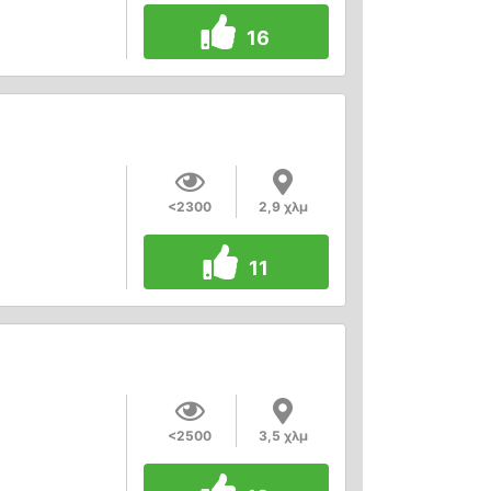
16
<2300
2,9 χλμ
11
<2500
3,5 χλμ