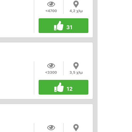
<4700
4,2 χλμ
31
<3300
3,5 χλμ
12