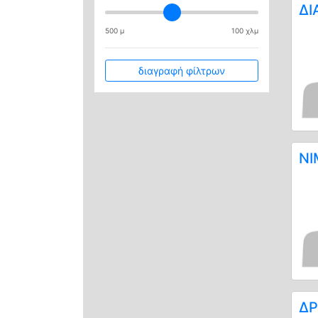
ΔΙ
500 μ
100 χλμ
διαγραφή φίλτρων
ΝΙ
ΔΡ