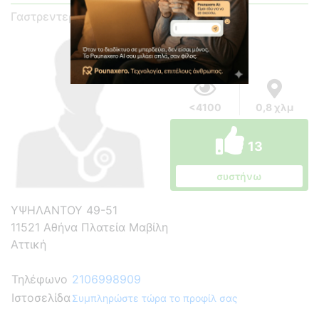
Γαστρεντερολόγος
<4100
0,8 χλμ
13
συστήνω
ΥΨΗΛΑΝΤΟΥ 49-51
11521 Αθήνα Πλατεία Μαβίλη
Αττική
Τηλέφωνο
2106998909
Ιστοσελίδα
Συμπληρώστε τώρα το προφίλ σας