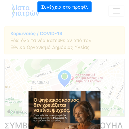
Συνέχεια στο προφίλ
Κορωνοϊός / COVID-19
Εδώ όλα τα νέα κατευθείαν από τον
Εθνικό Οργανισμό Δημόσιας Υγείας
ΣΥΜΒΟΥΛΑΚΗΣ ΕΜΜΑΝΟΥΗΛ