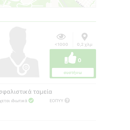
<1000
0,2 χλμ
0
συστήνω
σφαλιστικά ταμεία
χεται ιδιωτικά
ΕΟΠΥΥ