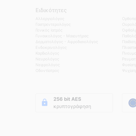
Ειδικότητες
Αλλεργιολόγος
Ορθοπε
Γαστρεντερολόγος
Ουρολό
Γενικός Ιατρός
Οφθαλμ
Γυναικολόγος - Μαιευτήρας
Παθολ
Δερματολόγος - Αφροδισιολόγος
Παιδία
Ενδοκρινολόγος
Πλαστι
Καρδιολόγος
Πνευμο
Νευρολόγος
Ρευματ
Νεφρολόγος
Φυσίατ
Οδοντίατρος
Ψυχίατ
256 bit AES
κρυπτογράφηση