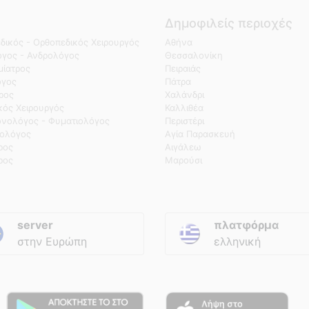
Δημοφιλείς περιοχές
δικός - Ορθοπεδικός Χειρουργός
Αθήνα
γος - Ανδρολόγος
Θεσσαλονίκη
ίατρος
Πειραιάς
όγος
Πάτρα
τρος
Χαλάνδρι
κός Χειρουργός
Καλλιθέα
νολόγος - Φυματιολόγος
Περιστέρι
ολόγος
Αγία Παρασκευή
ρος
Αιγάλεω
ρος
Μαρούσι
server
πλατφόρμα
στην Ευρώπη
ελληνική