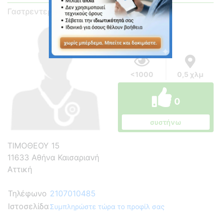
Γαστρεντερολόγος
<1000
0,5 χλμ
0
συστήνω
ΤΙΜΟΘΕΟΥ 15
11633 Αθήνα Καισαριανή
Αττική
Τηλέφωνο
2107010485
Ιστοσελίδα
Συμπληρώστε τώρα το προφίλ σας