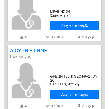
ΜΕΛΙΚΗΣ 24
Ίλιον, Αττική
Δες το προφίλ
4
<2000
1,6 χλμ
ΛΙΟΥΡΗ ΕΙΡΗΝΗ
Παθολόγος
ΘΗΒΩΝ 185 & ΘΕΟΦΡΑΣΤΟΥ
26
Περιστέρι, Αττική
Δες το προφίλ
4
<3000
3,1 χλμ