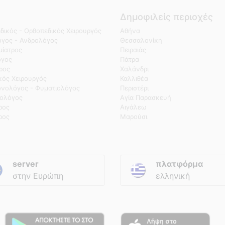
Δημοφιλείς περιοχές
δικός - Ορθοπεδικός Χειρουργός
Αθήνα
γος - Ανδρολόγος
Θεσσαλονίκη
ίατρος
Πειραιάς
όγος
Πάτρα
τρος
Χαλάνδρι
κός Χειρουργός
Καλλιθέα
νολόγος - Φυματιολόγος
Περιστέρι
ολόγος
Αγία Παρασκευή
ρος
Αιγάλεω
ρος
Μαρούσι
server
πλατφόρμα
στην Ευρώπη
ελληνική