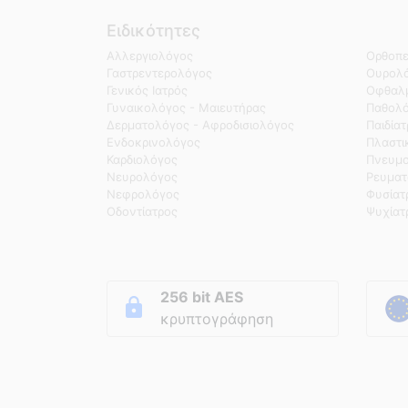
Ειδικότητες
Αλλεργιολόγος
Ορθοπε
Γαστρεντερολόγος
Ουρολό
Γενικός Ιατρός
Οφθαλμ
Γυναικολόγος - Μαιευτήρας
Παθολ
Δερματολόγος - Αφροδισιολόγος
Παιδία
Ενδοκρινολόγος
Πλαστι
Καρδιολόγος
Πνευμο
Νευρολόγος
Ρευματ
Νεφρολόγος
Φυσίατ
Οδοντίατρος
Ψυχίατ
256 bit AES
κρυπτογράφηση