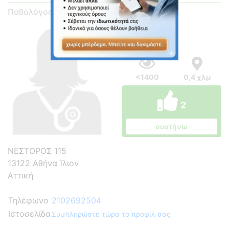
Παθολόγος
<1400
0,4 χλμ
2
συστήνω
ΝΕΣΤΟΡΟΣ 115
13122 Αθήνα Ίλιον
Αττική
Τηλέφωνο
2102692504
Ιστοσελίδα
Συμπληρώστε τώρα το προφίλ σας