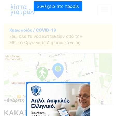
Συνέχεια στο προφίλ
Κορωνοϊός / COVID-19
Εδώ όλα τα νέα κατευθείαν από τον
Εθνικό Οργανισμό Δημόσιας Υγείας
ΚΑΚΑΒΑ ΕΥΑΓΓΕΛΙΑ