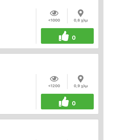
<1000
0,6 χλμ
0
<1200
0,9 χλμ
0