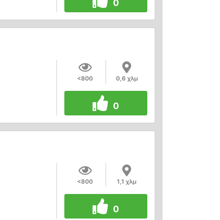
0
<800
0,6 χλμ
0
<800
1,1 χλμ
0