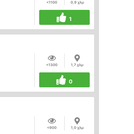
<1100
0,9 χλμ
1
<1300
1,7 χλμ
0
<900
1,0 χλμ