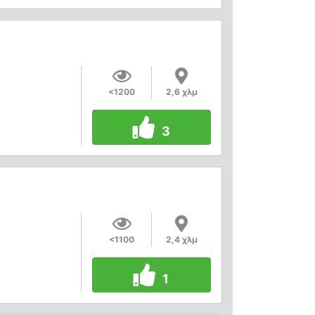
<1200
2,6 χλμ
3
<1100
2,4 χλμ
1