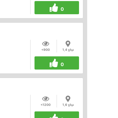
0
<900
1,4 χλμ
0
<1200
1,6 χλμ