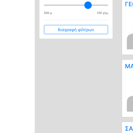
ΓΕ
500 μ
100 χλμ
διαγραφή φίλτρων
ΜΑ
ΣΑ