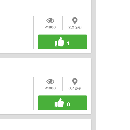
<1800
2,2 χλμ
1
<1000
0,7 χλμ
0