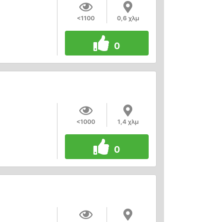
<1100
0,6 χλμ
0
<1000
1,4 χλμ
0