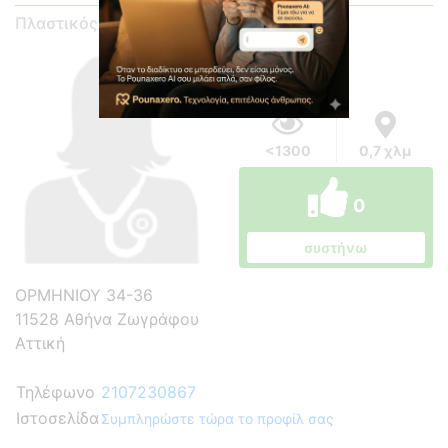
Πλαστικός Χειρουργός
<1300
0,7 χλμ
0
συστήνω
ΟΡΜΗΝΙΟΥ 34-36
11528 Αθήνα Ζωγράφου
Αττική
Τηλέφωνο
2107230867
Ιστοσελίδα
Συμπληρώστε τώρα το προφίλ σας