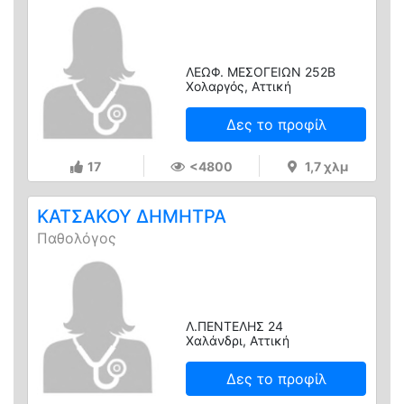
ΛΕΩΦ. ΜΕΣΟΓΕΙΩΝ 252Β
Χολαργός, Αττική
Δες το προφίλ
17
<4800
1,7 χλμ
ΚΑΤΣΑΚΟΥ ΔΗΜΗΤΡΑ
Παθολόγος
Λ.ΠΕΝΤΕΛΗΣ 24
Χαλάνδρι, Αττική
Δες το προφίλ