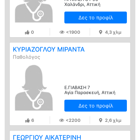
Χαλάνδρι, Αττική
Δες το προφίλ
0
<1900
4,3 χλμ
ΚΥΡΙΑΖΟΓΛΟΥ ΜΙΡΑΝΤΑ
Παθολόγος
Ε.ΓΙΑΒΑΣΗ 7
Αγία Παρασκευή, Αττική
Δες το προφίλ
6
<2200
2,6 χλμ
ΓΕΩΡΓΙΟΥ ΑΙΚΑΤΕΡΙΝΗ