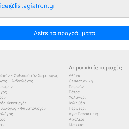
ice@listagiatron.gr
Δείτε τα προγράμματα
Δημοφιλείς περιοχές
δικός - Ορθοπεδικός Χειρουργός
Αθήνα
γος - Ανδρολόγος
Θεσσαλονίκη
ίατρος
Πειραιάς
όγος
Πάτρα
τρος
Χαλάνδρι
κός Χειρουργός
Καλλιθέα
νολόγος - Φυματιολόγος
Περιστέρι
ολόγος
Αγία Παρασκευή
ρος
Αιγάλεω
ρος
Μαρούσι