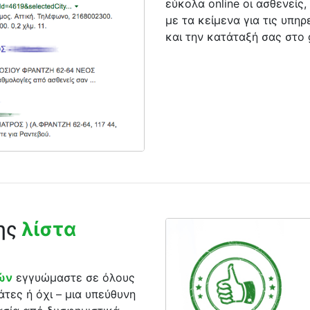
εύκολα online οι ασθενείς, 
με τα κείμενα για τις υπηρ
και την κατάταξή σας στο 
της
λίστα
ρών
εγγυώμαστε σε όλους
άτες ή όχι – μια υπεύθυνη