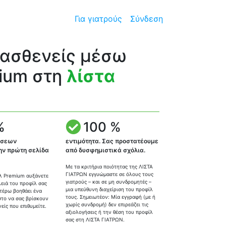
Για γιατρούς
Σύνδεση
 ασθενείς μέσω
ium στη
λίστα
%
100 %
ίσεων
εντιμότητα. Σας προστατέουμε
ην πρώτη σελίδα
από δυσφημιστικά σχόλια.
Με τα κριτήρια ποιότητας της ΛΙΣΤΑ
ΓΙΑΤΡΩΝ εγγυώμαστε σε όλους τους
λ Premium αυξάνετε
γιατρούς – και σε μη συνδρομητές –
λειά του προφίλ σας
μια υπεύθυνη διαχείριση του προφίλ
ιτέρω βοηθάει ένα
τους. Σημειωτέον: Μία εγγραφή (με ή
το να σας βρίσκουν
χωρίς συνδρομή) δεν επιρεάζει τις
είς που επιθυμείτε.
αξιολογήσεις ή την θέση του προφίλ
σας στη ΛΙΣΤΑ ΓΙΑΤΡΩΝ.