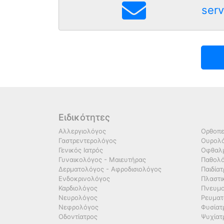
serv
Ειδικότητες
Αλλεργιολόγος
Ορθοπε
Γαστρεντερολόγος
Ουρολό
Γενικός Ιατρός
Οφθαλμ
Γυναικολόγος - Μαιευτήρας
Παθολ
Δερματολόγος - Αφροδισιολόγος
Παιδία
Ενδοκρινολόγος
Πλαστι
Καρδιολόγος
Πνευμο
Νευρολόγος
Ρευματ
Νεφρολόγος
Φυσίατ
Οδοντίατρος
Ψυχίατ