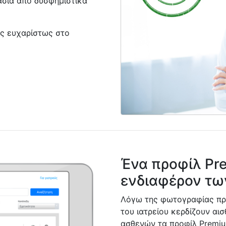
ασία από δυσφημιστικά
σας ευχαρίστως στο
Ένα προφίλ Pre
ενδιαφέρον τ
Λόγω της φωτογραφίας πρ
του ιατρείου κερδίζουν αι
ασθενών τα προφίλ Premiu