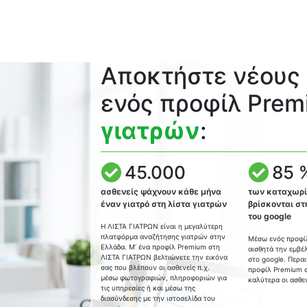
Αποκτήστε νέους
ενός προφίλ Prem
γιατρών
:
45.000
85 
ασθενείς ψάχνουν κάθε μήνα
των καταχωρ
έναν γιατρό στη λίστα γιατρών
βρίσκονται στ
του google
Η ΛΙΣΤΑ ΓΙΑΤΡΩΝ είναι η μεγαλύτερη
πλατφόρμα αναζήτησης γιατρών στην
Μέσω ενός προφί
Ελλάδα. Μ’ ένα προφίλ Premium στη
αισθητά την εμβέ
ΛΙΣΤΑ ΓΙΑΤΡΩΝ βελτιώνετε την εικόνα
στο google. Περα
σας που βλέπουν οι ασθενείς π.χ.
προφίλ Premium σ
μέσω φωτογραφιών, πληροφοριών για
καλύτερα οι ασθεν
τις υπηρεσίες ή και μέσω της
διασύνδεσης με την ιστοσελίδα του