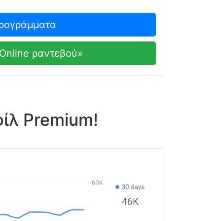
προγράμματα
Online ραντεβού»
ίλ Premium!