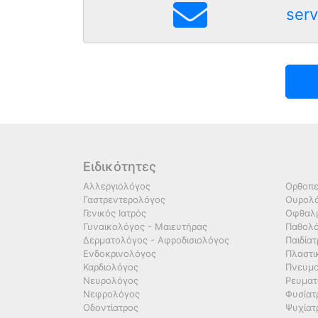
serv
Ειδικότητες
Αλλεργιολόγος
Ορθοπε
Γαστρεντερολόγος
Ουρολό
Γενικός Ιατρός
Οφθαλμ
Γυναικολόγος - Μαιευτήρας
Παθολ
Δερματολόγος - Αφροδισιολόγος
Παιδία
Ενδοκρινολόγος
Πλαστι
Καρδιολόγος
Πνευμο
Νευρολόγος
Ρευματ
Νεφρολόγος
Φυσίατ
Οδοντίατρος
Ψυχίατ