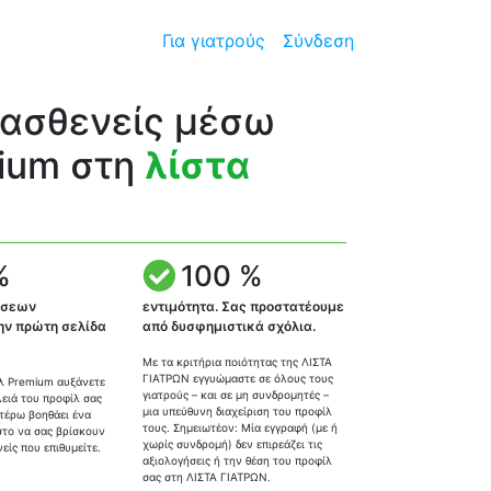
Για γιατρούς
Σύνδεση
 ασθενείς μέσω
ium στη
λίστα
%
100 %
ίσεων
εντιμότητα. Σας προστατέουμε
ην πρώτη σελίδα
από δυσφημιστικά σχόλια.
Με τα κριτήρια ποιότητας της ΛΙΣΤΑ
ΓΙΑΤΡΩΝ εγγυώμαστε σε όλους τους
λ Premium αυξάνετε
γιατρούς – και σε μη συνδρομητές –
λειά του προφίλ σας
μια υπεύθυνη διαχείριση του προφίλ
ιτέρω βοηθάει ένα
τους. Σημειωτέον: Μία εγγραφή (με ή
το να σας βρίσκουν
χωρίς συνδρομή) δεν επιρεάζει τις
είς που επιθυμείτε.
αξιολογήσεις ή την θέση του προφίλ
σας στη ΛΙΣΤΑ ΓΙΑΤΡΩΝ.