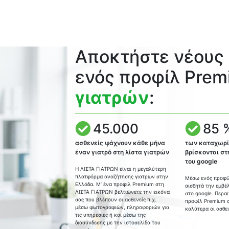
Αποκτήστε νέους
ενός προφίλ Prem
γιατρών
:
45.000
85 
ασθενείς ψάχνουν κάθε μήνα
των καταχωρ
έναν γιατρό στη λίστα γιατρών
βρίσκονται στ
του google
Η ΛΙΣΤΑ ΓΙΑΤΡΩΝ είναι η μεγαλύτερη
πλατφόρμα αναζήτησης γιατρών στην
Μέσω ενός προφί
Ελλάδα. Μ’ ένα προφίλ Premium στη
αισθητά την εμβέ
ΛΙΣΤΑ ΓΙΑΤΡΩΝ βελτιώνετε την εικόνα
στο google. Περα
σας που βλέπουν οι ασθενείς π.χ.
προφίλ Premium σ
μέσω φωτογραφιών, πληροφοριών για
καλύτερα οι ασθεν
τις υπηρεσίες ή και μέσω της
διασύνδεσης με την ιστοσελίδα του