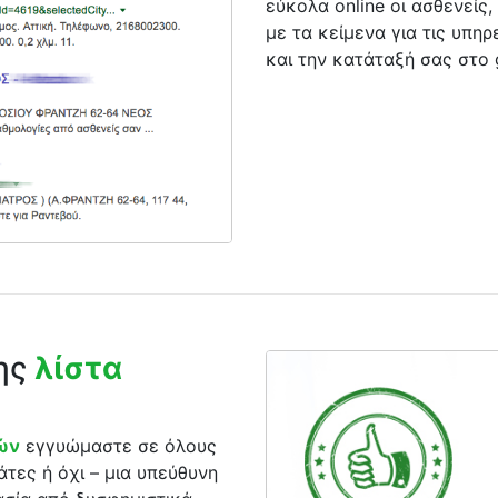
εύκολα online οι ασθενείς, 
με τα κείμενα για τις υπηρ
και την κατάταξή σας στο 
της
λίστα
ρών
εγγυώμαστε σε όλους
άτες ή όχι – μια υπεύθυνη