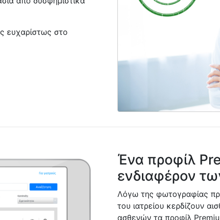
ασία από δυσφημιστικά
σας ευχαρίστως στο
Ένα προφίλ Pre
ενδιαφέρον τ
Λόγω της φωτογραφίας πρ
του ιατρείου κερδίζουν αι
ασθενών τα προφίλ Premiu