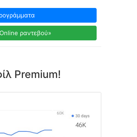
προγράμματα
Online ραντεβού»
ίλ Premium!