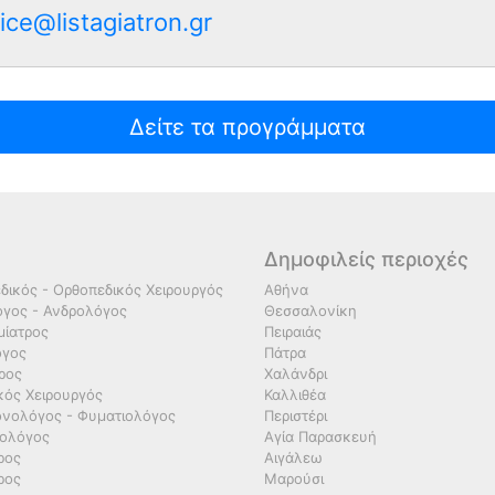
ice@listagiatron.gr
Δείτε τα προγράμματα
Δημοφιλείς περιοχές
δικός - Ορθοπεδικός Χειρουργός
Αθήνα
γος - Ανδρολόγος
Θεσσαλονίκη
ίατρος
Πειραιάς
όγος
Πάτρα
τρος
Χαλάνδρι
κός Χειρουργός
Καλλιθέα
νολόγος - Φυματιολόγος
Περιστέρι
ολόγος
Αγία Παρασκευή
ρος
Αιγάλεω
ρος
Μαρούσι