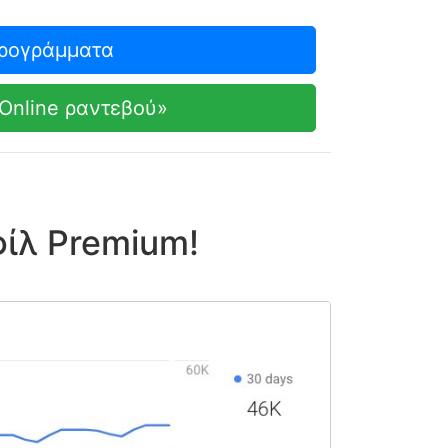
προγράμματα
Online ραντεβού»
ίλ Premium!