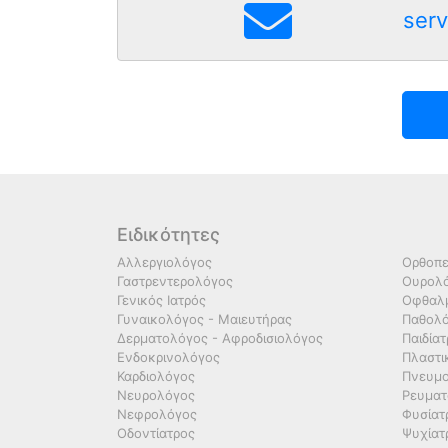
serv
Ειδικότητες
Αλλεργιολόγος
Ορθοπε
Γαστρεντερολόγος
Ουρολό
Γενικός Ιατρός
Οφθαλμ
Γυναικολόγος - Μαιευτήρας
Παθολ
Δερματολόγος - Αφροδισιολόγος
Παιδία
Ενδοκρινολόγος
Πλαστι
Καρδιολόγος
Πνευμο
Νευρολόγος
Ρευματ
Νεφρολόγος
Φυσίατ
Οδοντίατρος
Ψυχίατ