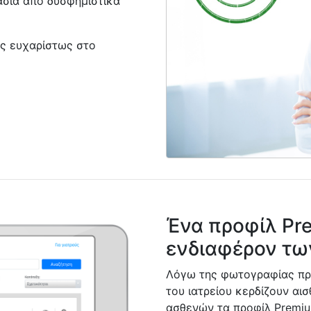
ασία από δυσφημιστικά
σας ευχαρίστως στο
Ένα προφίλ Pre
ενδιαφέρον τ
Λόγω της φωτογραφίας πρ
του ιατρείου κερδίζουν αι
ασθενών τα προφίλ Premiu