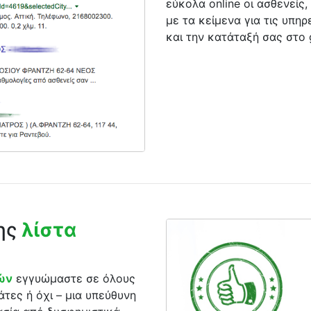
εύκολα online οι ασθενείς, 
με τα κείμενα για τις υπηρ
και την κατάταξή σας στο 
της
λίστα
ρών
εγγυώμαστε σε όλους
άτες ή όχι – μια υπεύθυνη