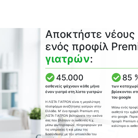
Αποκτήστε νέους
ενός προφίλ Prem
γιατρών
:
45.000
85 
ασθενείς ψάχνουν κάθε μήνα
των καταχωρ
έναν γιατρό στη λίστα γιατρών
βρίσκονται στ
του google
Η ΛΙΣΤΑ ΓΙΑΤΡΩΝ είναι η μεγαλύτερη
πλατφόρμα αναζήτησης γιατρών στην
Μέσω ενός προφί
Ελλάδα. Μ’ ένα προφίλ Premium στη
αισθητά την εμβέ
ΛΙΣΤΑ ΓΙΑΤΡΩΝ βελτιώνετε την εικόνα
στο google. Περα
σας που βλέπουν οι ασθενείς π.χ.
προφίλ Premium σ
μέσω φωτογραφιών, πληροφοριών για
καλύτερα οι ασθεν
τις υπηρεσίες ή και μέσω της
διασύνδεσης με την ιστοσελίδα του