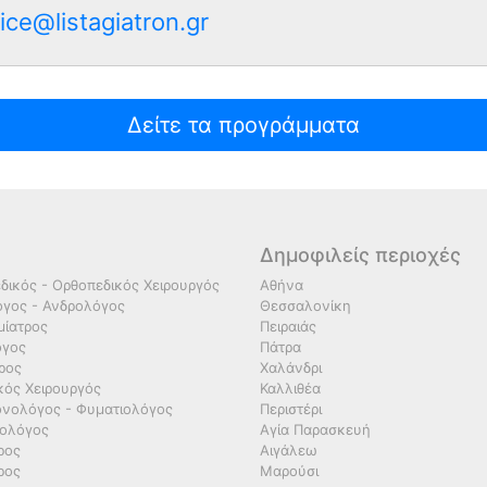
ice@listagiatron.gr
Δείτε τα προγράμματα
Δημοφιλείς περιοχές
δικός - Ορθοπεδικός Χειρουργός
Αθήνα
γος - Ανδρολόγος
Θεσσαλονίκη
ίατρος
Πειραιάς
όγος
Πάτρα
τρος
Χαλάνδρι
κός Χειρουργός
Καλλιθέα
νολόγος - Φυματιολόγος
Περιστέρι
ολόγος
Αγία Παρασκευή
ρος
Αιγάλεω
ρος
Μαρούσι