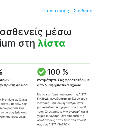
Για γιατρούς
Σύνδεση
 ασθενείς μέσω
ium στη
λίστα
%
100 %
ίσεων
εντιμότητα. Σας προστατέουμε
ην πρώτη σελίδα
από δυσφημιστικά σχόλια.
Με τα κριτήρια ποιότητας της ΛΙΣΤΑ
ΓΙΑΤΡΩΝ εγγυώμαστε σε όλους τους
λ Premium αυξάνετε
γιατρούς – και σε μη συνδρομητές –
λειά του προφίλ σας
μια υπεύθυνη διαχείριση του προφίλ
ιτέρω βοηθάει ένα
τους. Σημειωτέον: Μία εγγραφή (με ή
το να σας βρίσκουν
χωρίς συνδρομή) δεν επιρεάζει τις
είς που επιθυμείτε.
αξιολογήσεις ή την θέση του προφίλ
σας στη ΛΙΣΤΑ ΓΙΑΤΡΩΝ.