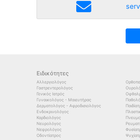
serv
Ειδικότητες
Αλλεργιολόγος
Ορθοπε
Γαστρεντερολόγος
Ουρολό
Γενικός Ιατρός
Οφθαλμ
Γυναικολόγος - Μαιευτήρας
Παθολ
Δερματολόγος - Αφροδισιολόγος
Παιδία
Ενδοκρινολόγος
Πλαστι
Καρδιολόγος
Πνευμο
Νευρολόγος
Ρευματ
Νεφρολόγος
Φυσίατ
Οδοντίατρος
Ψυχίατ