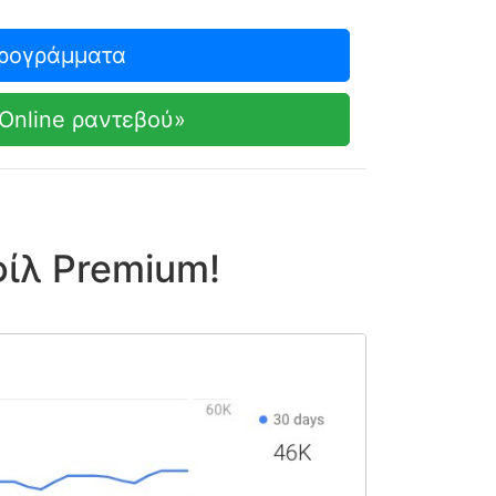
προγράμματα
Online ραντεβού»
ίλ Premium!