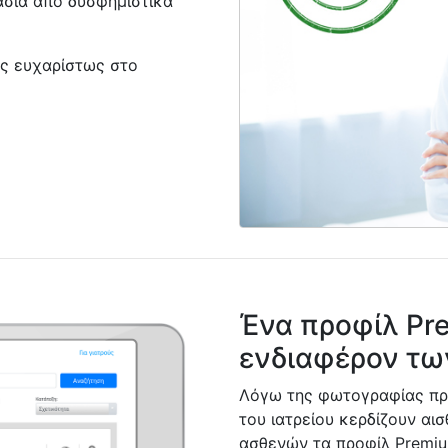
ασία από δυσφημιστικά
σας ευχαρίστως στο
Ένα προφίλ Pre
ενδιαφέρον τ
Λόγω της φωτογραφίας πρ
του ιατρείου κερδίζουν αι
ασθενών τα προφίλ Premiu