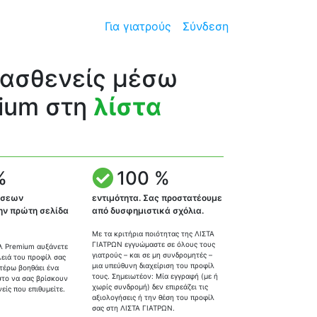
Για γιατρούς
Σύνδεση
 ασθενείς μέσω
ium στη
λίστα
%
100 %
ίσεων
εντιμότητα. Σας προστατέουμε
ην πρώτη σελίδα
από δυσφημιστικά σχόλια.
Με τα κριτήρια ποιότητας της ΛΙΣΤΑ
ΓΙΑΤΡΩΝ εγγυώμαστε σε όλους τους
λ Premium αυξάνετε
γιατρούς – και σε μη συνδρομητές –
λειά του προφίλ σας
μια υπεύθυνη διαχείριση του προφίλ
ιτέρω βοηθάει ένα
τους. Σημειωτέον: Μία εγγραφή (με ή
το να σας βρίσκουν
χωρίς συνδρομή) δεν επιρεάζει τις
είς που επιθυμείτε.
αξιολογήσεις ή την θέση του προφίλ
σας στη ΛΙΣΤΑ ΓΙΑΤΡΩΝ.