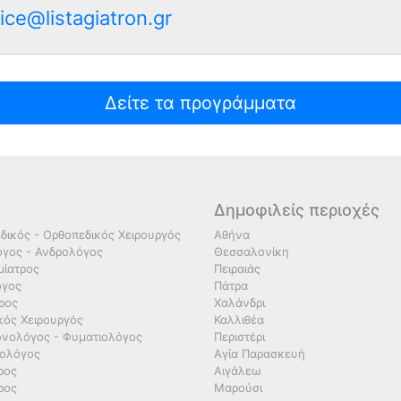
ice@listagiatron.gr
Δείτε τα προγράμματα
Δημοφιλείς περιοχές
δικός - Ορθοπεδικός Χειρουργός
Αθήνα
γος - Ανδρολόγος
Θεσσαλονίκη
ίατρος
Πειραιάς
όγος
Πάτρα
τρος
Χαλάνδρι
κός Χειρουργός
Καλλιθέα
νολόγος - Φυματιολόγος
Περιστέρι
ολόγος
Αγία Παρασκευή
ρος
Αιγάλεω
ρος
Μαρούσι