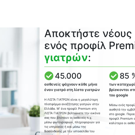
Αποκτήστε νέους
ενός προφίλ Prem
γιατρών
:
45.000
85 
ασθενείς ψάχνουν κάθε μήνα
των καταχωρ
έναν γιατρό στη λίστα γιατρών
βρίσκονται στ
του google
Η ΛΙΣΤΑ ΓΙΑΤΡΩΝ είναι η μεγαλύτερη
πλατφόρμα αναζήτησης γιατρών στην
Μέσω ενός προφί
Ελλάδα. Μ’ ένα προφίλ Premium στη
αισθητά την εμβέ
ΛΙΣΤΑ ΓΙΑΤΡΩΝ βελτιώνετε την εικόνα
στο google. Περα
σας που βλέπουν οι ασθενείς π.χ.
προφίλ Premium σ
μέσω φωτογραφιών, πληροφοριών για
καλύτερα οι ασθεν
τις υπηρεσίες ή και μέσω της
διασύνδεσης με την ιστοσελίδα του