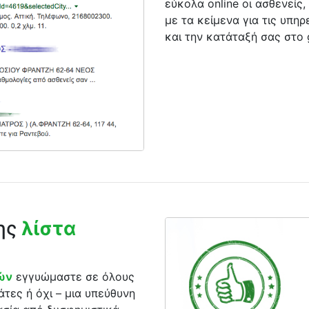
εύκολα online οι ασθενείς, 
με τα κείμενα για τις υπηρ
και την κατάταξή σας στο 
της
λίστα
ρών
εγγυώμαστε σε όλους
άτες ή όχι – μια υπεύθυνη