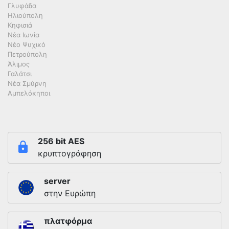
Γλυφάδα
Ηλιούπολη
Κηφισιά
Νέα Ιωνία
Νέο Ψυχικό
Πετρούπολη
Άλιμος
Γαλάτσι
Νέα Σμύρνη
Αμπελόκηποι
256 bit AES
κρυπτογράφηση
server
στην Ευρώπη
πλατφόρμα