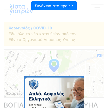
Συνέχεια στο προφίλ
Κορωνοϊός / COVID-19
Εδώ όλα τα νέα κατευθείαν από τον
Εθνικό Οργανισμό Δημόσιας Υγείας
ΒΟΓΙΑΤΖΑΚΗΣ ΕΜΜΑΝΟΥΗΛ