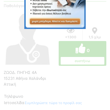
Παθολόγος
<1300
1,5 χλμ
0
συστήνω
ΖΩΟΔ. ΠΗΓΗΣ 4Α
15231 Αθήνα Χαλάνδρι
Αττική
Τηλέφωνο
Ιστοσελίδα
Συμπληρώστε τώρα το προφίλ σας