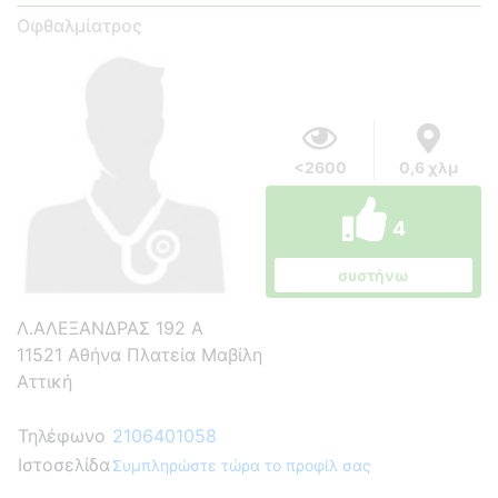
Οφθαλμίατρος
<2600
0,6 χλμ
4
συστήνω
Λ.ΑΛΕΞΑΝΔΡΑΣ 192 Α
11521 Αθήνα Πλατεία Μαβίλη
Αττική
Τηλέφωνο
2106401058
Ιστοσελίδα
Συμπληρώστε τώρα το προφίλ σας