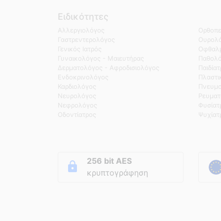
Ειδικότητες
Αλλεργιολόγος
Ορθοπε
Γαστρεντερολόγος
Ουρολό
Γενικός Ιατρός
Οφθαλμ
Γυναικολόγος - Μαιευτήρας
Παθολ
Δερματολόγος - Αφροδισιολόγος
Παιδία
Ενδοκρινολόγος
Πλαστι
Καρδιολόγος
Πνευμο
Νευρολόγος
Ρευματ
Νεφρολόγος
Φυσίατ
Οδοντίατρος
Ψυχίατ
256 bit AES
κρυπτογράφηση