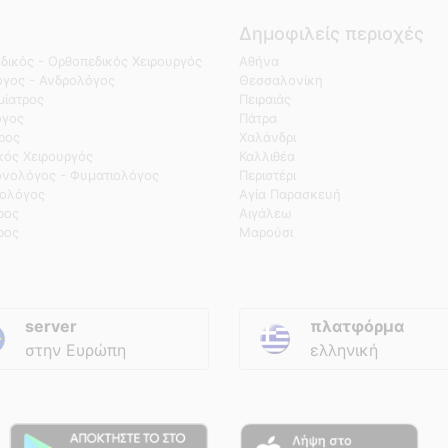
Δημοφιλείς περιοχές
δικός - Ορθοπεδικός Χειρουργός
Αθήνα
γος - Ανδρολόγος
Θεσσαλονίκη
ίατρος
Πειραιάς
όγος
Πάτρα
τρος
Χαλάνδρι
κός Χειρουργός
Καλλιθέα
νολόγος - Φυματιολόγος
Περιστέρι
ολόγος
Αγία Παρασκευή
ρος
Αιγάλεω
ρος
Μαρούσι
server
πλατφόρμα
στην Ευρώπη
ελληνική