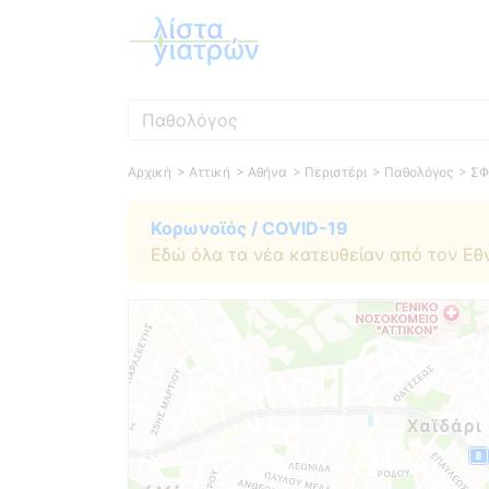
Ειδικότητα
Αρχική
> Αττική
> Αθήνα
> Περιστέρι
> Παθολόγος
> Σ
Κορωνοϊός / COVID-19
Εδώ όλα τα νέα κατευθείαν από τον Εθ