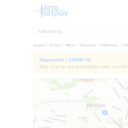
Ειδικότητα
Αρχική
> Αττική
> Αθήνα
> Περιστέρι
> Παθολόγος
> Π
Κορωνοϊός / COVID-19
Εδώ όλα τα νέα κατευθείαν από τον Εθ