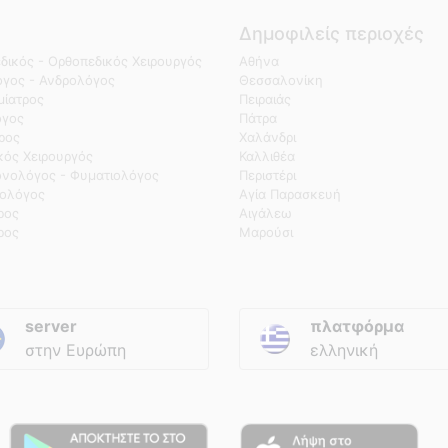
Δημοφιλείς περιοχές
δικός - Ορθοπεδικός Χειρουργός
Αθήνα
γος - Ανδρολόγος
Θεσσαλονίκη
ίατρος
Πειραιάς
όγος
Πάτρα
τρος
Χαλάνδρι
κός Χειρουργός
Καλλιθέα
νολόγος - Φυματιολόγος
Περιστέρι
ολόγος
Αγία Παρασκευή
ρος
Αιγάλεω
ρος
Μαρούσι
server
πλατφόρμα
στην Ευρώπη
ελληνική