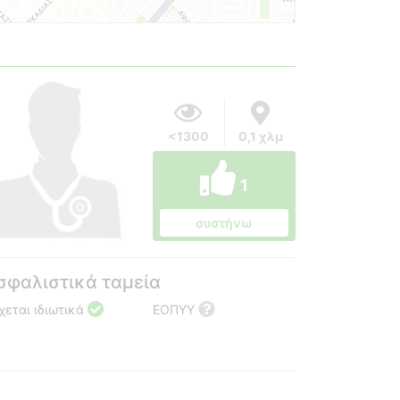
<1300
0,1 χλμ
1
συστήνω
σφαλιστικά ταμεία
χεται ιδιωτικά
ΕΟΠΥΥ