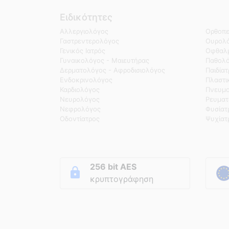
Ειδικότητες
Αλλεργιολόγος
Ορθοπε
Γαστρεντερολόγος
Ουρολό
Γενικός Ιατρός
Οφθαλμ
Γυναικολόγος - Μαιευτήρας
Παθολ
Δερματολόγος - Αφροδισιολόγος
Παιδία
Ενδοκρινολόγος
Πλαστι
Καρδιολόγος
Πνευμο
Νευρολόγος
Ρευματ
Νεφρολόγος
Φυσίατ
Οδοντίατρος
Ψυχίατ
256 bit AES
κρυπτογράφηση