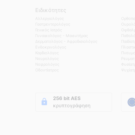
Ειδικότητες
Αλλεργιολόγος
Ορθοπε
Γαστρεντερολόγος
Ουρολό
Γενικός Ιατρός
Οφθαλμ
Γυναικολόγος - Μαιευτήρας
Παθολ
Δερματολόγος - Αφροδισιολόγος
Παιδία
Ενδοκρινολόγος
Πλαστι
Καρδιολόγος
Πνευμο
Νευρολόγος
Ρευματ
Νεφρολόγος
Φυσίατ
Οδοντίατρος
Ψυχίατ
256 bit AES
κρυπτογράφηση