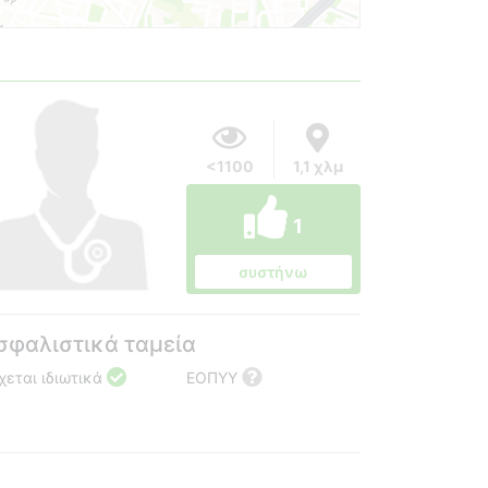
<1100
1,1 χλμ
1
συστήνω
σφαλιστικά ταμεία
χεται ιδιωτικά
ΕΟΠΥΥ