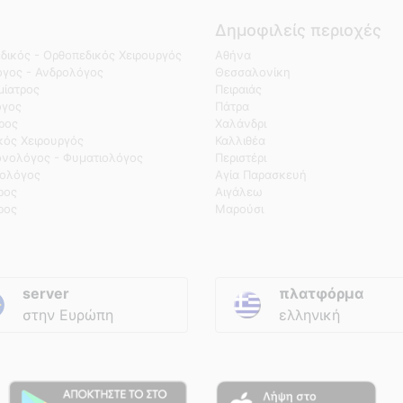
Δημοφιλείς περιοχές
δικός - Ορθοπεδικός Χειρουργός
Αθήνα
γος - Ανδρολόγος
Θεσσαλονίκη
ίατρος
Πειραιάς
όγος
Πάτρα
τρος
Χαλάνδρι
κός Χειρουργός
Καλλιθέα
νολόγος - Φυματιολόγος
Περιστέρι
ολόγος
Αγία Παρασκευή
ρος
Αιγάλεω
ρος
Μαρούσι
server
πλατφόρμα
στην Ευρώπη
ελληνική