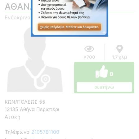
ΑΘΑΝΑΣΙΟΣ
Ενδοκρινολόγος
<700
1,7 χλμ
0
συστήνω
ΚΩΝ/ΠΟΛΕΩΣ 55
12135 Αθήνα Περιστέρι
Αττική
Τηλέφωνο
2105781100