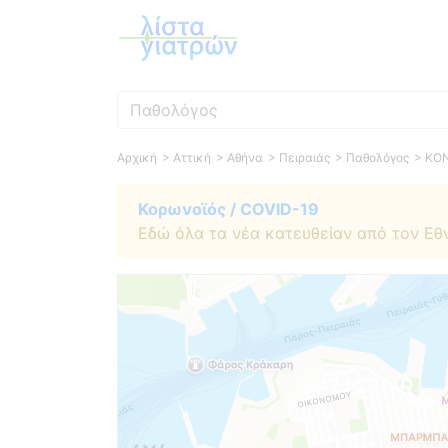
Ειδικότητα
Αρχική
> Αττική
> Αθήνα
> Πειραιάς
> Παθολόγος
> ΚΟ
Κορωνοϊός / COVID-19
Εδώ όλα τα νέα κατευθείαν από τον Εθ