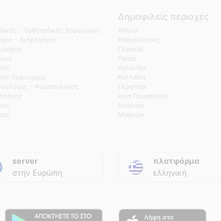
Δημοφιλείς περιοχές
δικός - Ορθοπεδικός Χειρουργός
Αθήνα
γος - Ανδρολόγος
Θεσσαλονίκη
ίατρος
Πειραιάς
όγος
Πάτρα
τρος
Χαλάνδρι
κός Χειρουργός
Καλλιθέα
νολόγος - Φυματιολόγος
Περιστέρι
ολόγος
Αγία Παρασκευή
ρος
Αιγάλεω
ρος
Μαρούσι
server
πλατφόρμα
στην Ευρώπη
ελληνική