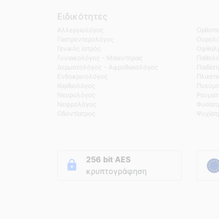
Ειδικότητες
Αλλεργιολόγος
Ορθοπε
Γαστρεντερολόγος
Ουρολό
Γενικός Ιατρός
Οφθαλμ
Γυναικολόγος - Μαιευτήρας
Παθολ
Δερματολόγος - Αφροδισιολόγος
Παιδία
Ενδοκρινολόγος
Πλαστι
Καρδιολόγος
Πνευμο
Νευρολόγος
Ρευματ
Νεφρολόγος
Φυσίατ
Οδοντίατρος
Ψυχίατ
256 bit AES
κρυπτογράφηση