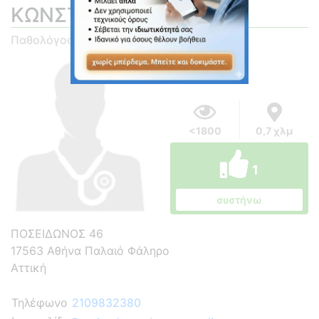
ΚΩΝΣΤΑΝΤΙΝΟΣ
Παθολόγος
<1800
0,7 χλμ
1
συστήνω
ΠΟΣΕΙΔΩΝΟΣ 46
17563 Αθήνα Παλαιό Φάληρο
Αττική
Τηλέφωνο
2109832380