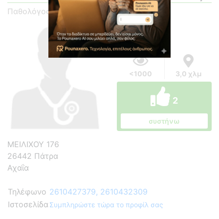
Παθολόγος
<1000
3,0 χλμ
2
συστήνω
ΜΕΙΛΙΧΟΥ 176
26442 Πάτρα
Αχαΐα
Τηλέφωνο
2610427379, 2610432309
Ιστοσελίδα
Συμπληρώστε τώρα το προφίλ σας