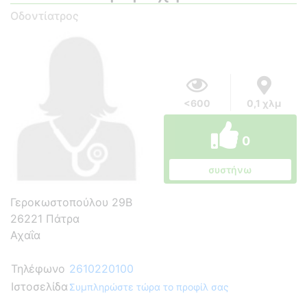
Οδοντίατρος
<600
0,1 χλμ
0
συστήνω
Γεροκωστοπούλου 29Β
26221 Πάτρα
Αχαΐα
Τηλέφωνο
2610220100
Ιστοσελίδα
Συμπληρώστε τώρα το προφίλ σας