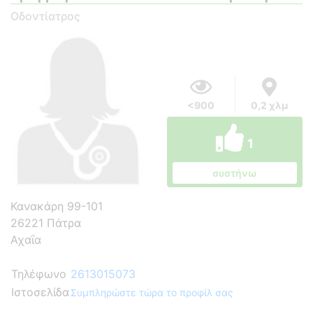
Οδοντίατρος
<900
0,2 χλμ
1
συστήνω
Κανακάρη 99-101
26221 Πάτρα
Αχαΐα
Τηλέφωνο
2613015073
Ιστοσελίδα
Συμπληρώστε τώρα το προφίλ σας