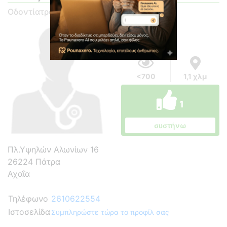
Οδοντίατρος
<700
1,1 χλμ
1
συστήνω
Πλ.Υψηλών Αλωνίων 16
26224 Πάτρα
Αχαΐα
Τηλέφωνο
2610622554
Ιστοσελίδα
Συμπληρώστε τώρα το προφίλ σας