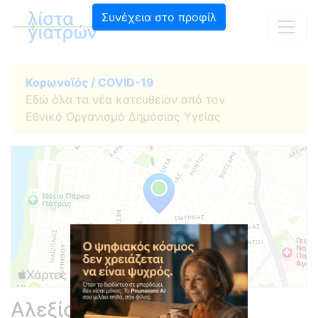
Συνέχεια στο προφίλ
Κορωνοϊός / COVID-19
Εδώ όλα τα νέα κατευθείαν από τον
Εθνικό Οργανισμό Δημόσιας Υγείας
Αλεξίου Κωνσταντίνος