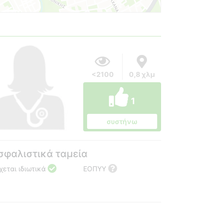
<2100
0,8 χλμ
1
συστήνω
σφαλιστικά ταμεία
χεται ιδιωτικά
ΕΟΠΥΥ