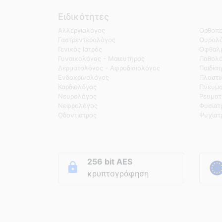
Ειδικότητες
Αλλεργιολόγος
Ορθοπε
Γαστρεντερολόγος
Ουρολό
Γενικός Ιατρός
Οφθαλμ
Γυναικολόγος - Μαιευτήρας
Παθολ
Δερματολόγος - Αφροδισιολόγος
Παιδία
Ενδοκρινολόγος
Πλαστι
Καρδιολόγος
Πνευμο
Νευρολόγος
Ρευματ
Νεφρολόγος
Φυσίατ
Οδοντίατρος
Ψυχίατ
256 bit AES
κρυπτογράφηση