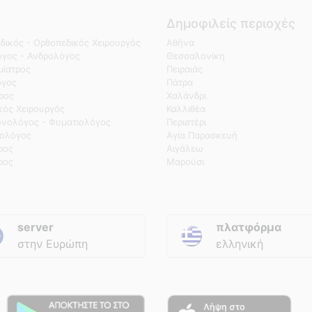
Δημοφιλείς περιοχές
δικός - Ορθοπεδικός Χειρουργός
Αθήνα
γος - Ανδρολόγος
Θεσσαλονίκη
ίατρος
Πειραιάς
όγος
Πάτρα
τρος
Χαλάνδρι
κός Χειρουργός
Καλλιθέα
νολόγος - Φυματιολόγος
Περιστέρι
ολόγος
Αγία Παρασκευή
ρος
Αιγάλεω
ρος
Μαρούσι
server
πλατφόρμα
στην Ευρώπη
ελληνική