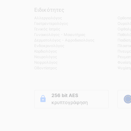
Ειδικότητες
Αλλεργιολόγος
Ορθοπε
Γαστρεντερολόγος
Ουρολό
Γενικός Ιατρός
Οφθαλμ
Γυναικολόγος - Μαιευτήρας
Παθολ
Δερματολόγος - Αφροδισιολόγος
Παιδία
Ενδοκρινολόγος
Πλαστι
Καρδιολόγος
Πνευμο
Νευρολόγος
Ρευματ
Νεφρολόγος
Φυσίατ
Οδοντίατρος
Ψυχίατ
256 bit AES
κρυπτογράφηση