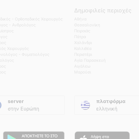
Δημοφιλείς περιοχές
δικός - Ορθοπεδικός Χειρουργός
Αθήνα
γος - Ανδρολόγος
Θεσσαλονίκη
ίατρος
Πειραιάς
όγος
Πάτρα
τρος
Χαλάνδρι
κός Χειρουργός
Καλλιθέα
νολόγος - Φυματιολόγος
Περιστέρι
ολόγος
Αγία Παρασκευή
ρος
Αιγάλεω
ρος
Μαρούσι
server
πλατφόρμα
στην Ευρώπη
ελληνική