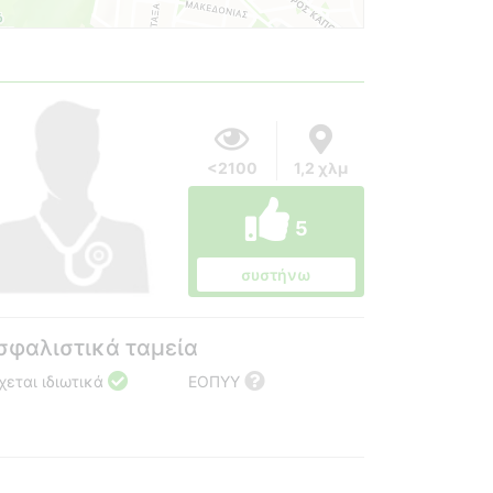
<2100
1,2 χλμ
5
συστήνω
σφαλιστικά ταμεία
χεται ιδιωτικά
ΕΟΠΥΥ