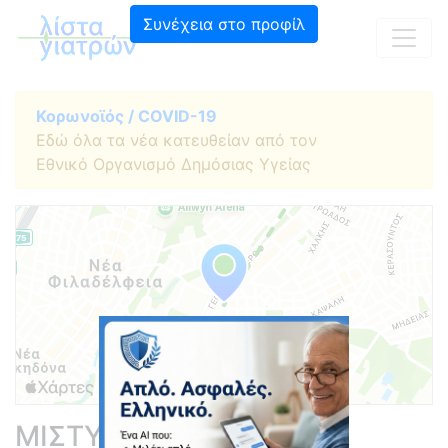
Συνέχεια στο προφίλ
Κορωνοϊός / COVID-19
Εδώ όλα τα νέα κατευθείαν από τον
Εθνικό Οργανισμό Δημόσιας Υγείας
ΜΙΣΤΥΛΗΣ ΠΑΝΑΓΙΩΤΗΣ