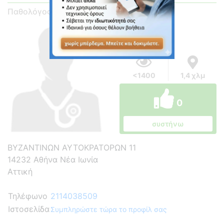
Παθολόγος
<1400
1,4 χλμ
0
συστήνω
ΒΥΖΑΝΤΙΝΩΝ ΑΥΤΟΚΡΑΤΟΡΩΝ 11
14232 Αθήνα Νέα Ιωνία
Αττική
Τηλέφωνο
2114038509
Ιστοσελίδα
Συμπληρώστε τώρα το προφίλ σας