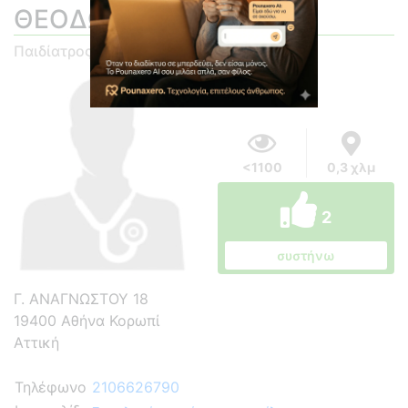
ΘΕΟΔΩΡΟΣ
Παιδίατρος
<1100
0,3 χλμ
2
συστήνω
Γ. ΑΝΑΓΝΩΣΤΟΥ 18
19400 Αθήνα Κορωπί
Αττική
Τηλέφωνο
2106626790