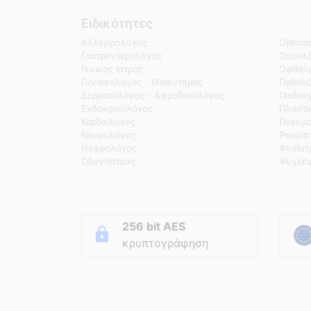
Ειδικότητες
Αλλεργιολόγος
Ορθοπε
Γαστρεντερολόγος
Ουρολό
Γενικός Ιατρός
Οφθαλμ
Γυναικολόγος - Μαιευτήρας
Παθολ
Δερματολόγος - Αφροδισιολόγος
Παιδία
Ενδοκρινολόγος
Πλαστι
Καρδιολόγος
Πνευμο
Νευρολόγος
Ρευματ
Νεφρολόγος
Φυσίατ
Οδοντίατρος
Ψυχίατ
256 bit AES
κρυπτογράφηση