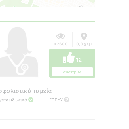
<2600
0,3 χλμ
12
συστήνω
σφαλιστικά ταμεία
χεται ιδιωτικά
ΕΟΠΥΥ