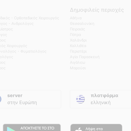
Δημοφιλείς περιοχές
δικός - Ορθοπεδικός Χειρουργός
Αθήνα
γος - Ανδρολόγος
Θεσσαλονίκη
ίατρος
Πειραιάς
όγος
Πάτρα
τρος
Χαλάνδρι
κός Χειρουργός
Καλλιθέα
νολόγος - Φυματιολόγος
Περιστέρι
ολόγος
Αγία Παρασκευή
ρος
Αιγάλεω
ρος
Μαρούσι
server
πλατφόρμα
στην Ευρώπη
ελληνική