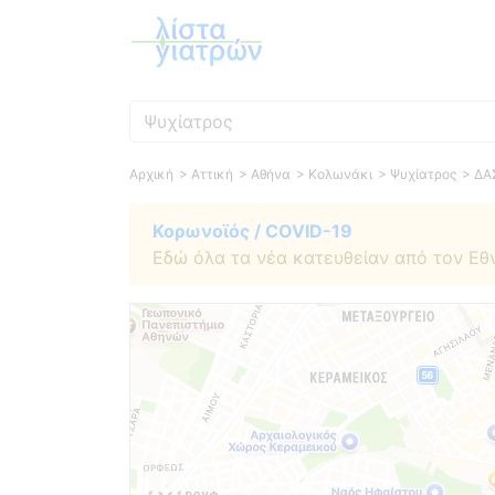
Ειδικότητα
Αρχική
> Αττική
> Αθήνα
> Κολωνάκι
> Ψυχίατρος
> ΔΑ
Κορωνοϊός / COVID-19
Εδώ όλα τα νέα κατευθείαν από τον Εθ