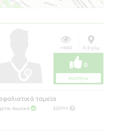
<900
0,5 χλμ
0
συστήνω
σφαλιστικά ταμεία
χεται ιδιωτικά
ΕΟΠΥΥ