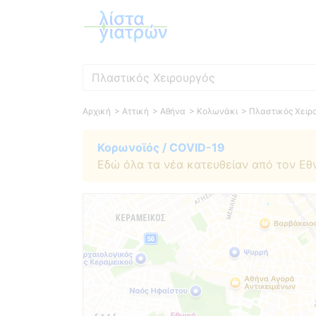
Ειδικότητα
Αρχική
> Αττική
> Αθήνα
> Κολωνάκι
> Πλαστικός Χειρ
Κορωνοϊός / COVID-19
Εδώ όλα τα νέα κατευθείαν από τον Εθ