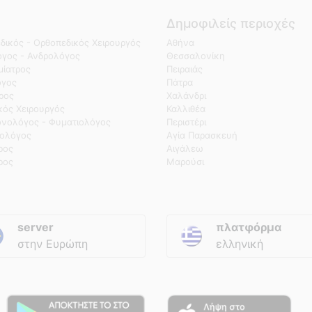
Δημοφιλείς περιοχές
δικός - Ορθοπεδικός Χειρουργός
Αθήνα
γος - Ανδρολόγος
Θεσσαλονίκη
ίατρος
Πειραιάς
όγος
Πάτρα
τρος
Χαλάνδρι
κός Χειρουργός
Καλλιθέα
νολόγος - Φυματιολόγος
Περιστέρι
ολόγος
Αγία Παρασκευή
ρος
Αιγάλεω
ρος
Μαρούσι
server
πλατφόρμα
στην Ευρώπη
ελληνική