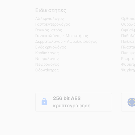
Ειδικότητες
Αλλεργιολόγος
Ορθοπε
Γαστρεντερολόγος
Ουρολό
Γενικός Ιατρός
Οφθαλμ
Γυναικολόγος - Μαιευτήρας
Παθολ
Δερματολόγος - Αφροδισιολόγος
Παιδία
Ενδοκρινολόγος
Πλαστι
Καρδιολόγος
Πνευμο
Νευρολόγος
Ρευματ
Νεφρολόγος
Φυσίατ
Οδοντίατρος
Ψυχίατ
256 bit AES
κρυπτογράφηση