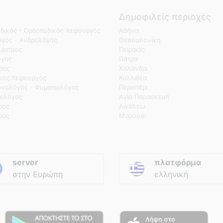
Δημοφιλείς περιοχές
δικός - Ορθοπεδικός Χειρουργός
Αθήνα
γος - Ανδρολόγος
Θεσσαλονίκη
ίατρος
Πειραιάς
όγος
Πάτρα
τρος
Χαλάνδρι
κός Χειρουργός
Καλλιθέα
νολόγος - Φυματιολόγος
Περιστέρι
ολόγος
Αγία Παρασκευή
ρος
Αιγάλεω
ρος
Μαρούσι
server
πλατφόρμα
στην Ευρώπη
ελληνική