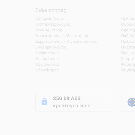
Ειδικότητες
Αλλεργιολόγος
Ορθοπε
Γαστρεντερολόγος
Ουρολό
Γενικός Ιατρός
Οφθαλμ
Γυναικολόγος - Μαιευτήρας
Παθολ
Δερματολόγος - Αφροδισιολόγος
Παιδία
Ενδοκρινολόγος
Πλαστι
Καρδιολόγος
Πνευμο
Νευρολόγος
Ρευματ
Νεφρολόγος
Φυσίατ
Οδοντίατρος
Ψυχίατ
256 bit AES
κρυπτογράφηση