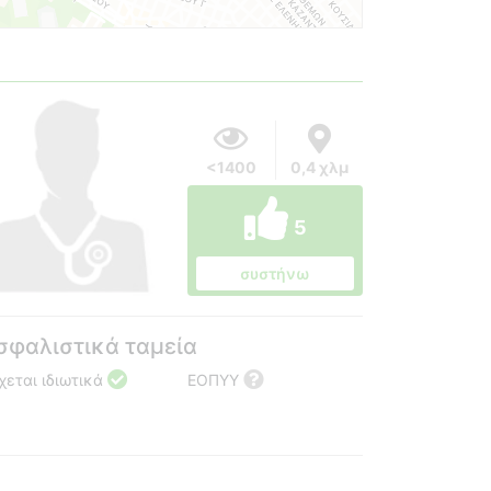
<1400
0,4 χλμ
5
συστήνω
σφαλιστικά ταμεία
χεται ιδιωτικά
ΕΟΠΥΥ