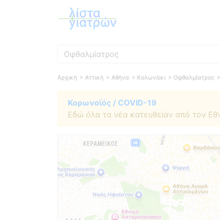
Ειδικότητα
Αρχική
> Αττική
> Αθήνα
> Κολωνάκι
> Οφθαλμίατρος
Κορωνοϊός / COVID-19
Εδώ όλα τα νέα κατευθείαν από τον Εθ