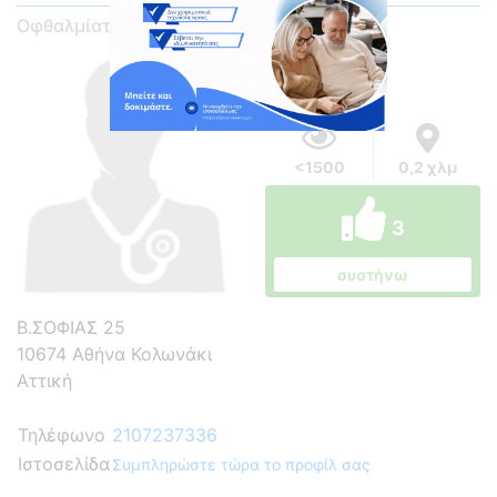
Οφθαλμίατρος
<1500
0,2 χλμ
3
συστήνω
Β.ΣΟΦΙΑΣ 25
10674 Αθήνα Κολωνάκι
Αττική
Τηλέφωνο
2107237336
Ιστοσελίδα
Συμπληρώστε τώρα το προφίλ σας