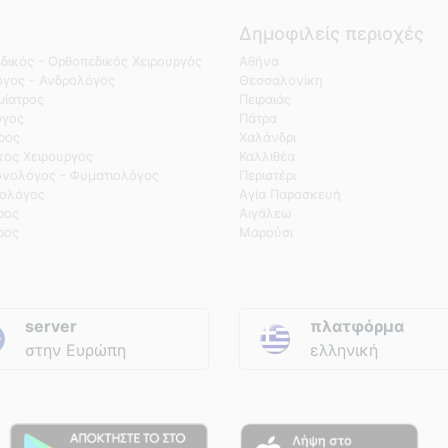
Δημοφιλείς περιοχές
δικός - Ορθοπεδικός Χειρουργός
Αθήνα
γος - Ανδρολόγος
Θεσσαλονίκη
ίατρος
Πειραιάς
όγος
Πάτρα
τρος
Χαλάνδρι
κός Χειρουργός
Καλλιθέα
νολόγος - Φυματιολόγος
Περιστέρι
ολόγος
Αγία Παρασκευή
ρος
Αιγάλεω
ρος
Μαρούσι
server
πλατφόρμα
στην Ευρώπη
ελληνική