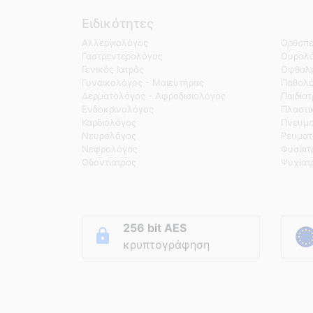
Ειδικότητες
Αλλεργιολόγος
Ορθοπε
Γαστρεντερολόγος
Ουρολό
Γενικός Ιατρός
Οφθαλμ
Γυναικολόγος - Μαιευτήρας
Παθολ
Δερματολόγος - Αφροδισιολόγος
Παιδία
Ενδοκρινολόγος
Πλαστι
Καρδιολόγος
Πνευμο
Νευρολόγος
Ρευματ
Νεφρολόγος
Φυσίατ
Οδοντίατρος
Ψυχίατ
256 bit AES
κρυπτογράφηση