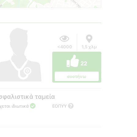
<4000
1,5 χλμ
22
συστήνω
σφαλιστικά ταμεία
χεται ιδιωτικά
ΕΟΠΥΥ