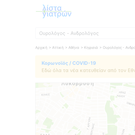
Ειδικότητα
Αρχική
> Αττική
> Αθήνα
> Κηφισιά
> Ουρολόγος - Ανδρ
Κορωνοϊός / COVID-19
Εδώ όλα τα νέα κατευθείαν από τον Εθ