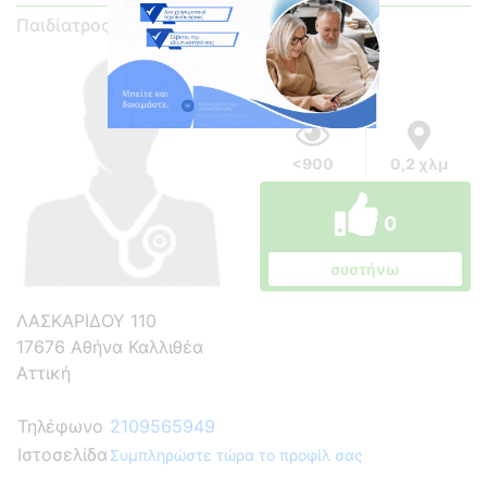
Παιδίατρος
<900
0,2 χλμ
0
συστήνω
ΛΑΣΚΑΡΙΔΟΥ 110
17676 Αθήνα Καλλιθέα
Αττική
Τηλέφωνο
2109565949
Ιστοσελίδα
Συμπληρώστε τώρα το προφίλ σας