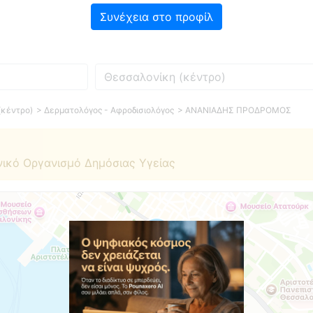
Συνέχεια στο προφίλ
Πού
(κέντρο)
> Δερματολόγος - Αφροδισιολόγος
> ΑΝΑΝΙΑΔΗΣ ΠΡΟΔΡΟΜΟΣ
νικό Οργανισμό Δημόσιας Υγείας