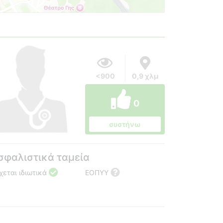
<900
0,9 χλμ
0
συστήνω
σφαλιστικά ταμεία
χεται ιδιωτικά
ΕΟΠΥΥ