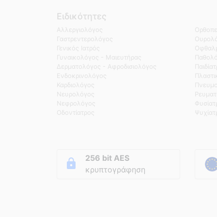
Ειδικότητες
Αλλεργιολόγος
Ορθοπε
Γαστρεντερολόγος
Ουρολό
Γενικός Ιατρός
Οφθαλμ
Γυναικολόγος - Μαιευτήρας
Παθολ
Δερματολόγος - Αφροδισιολόγος
Παιδία
Ενδοκρινολόγος
Πλαστι
Καρδιολόγος
Πνευμο
Νευρολόγος
Ρευματ
Νεφρολόγος
Φυσίατ
Οδοντίατρος
Ψυχίατ
256 bit AES
κρυπτογράφηση