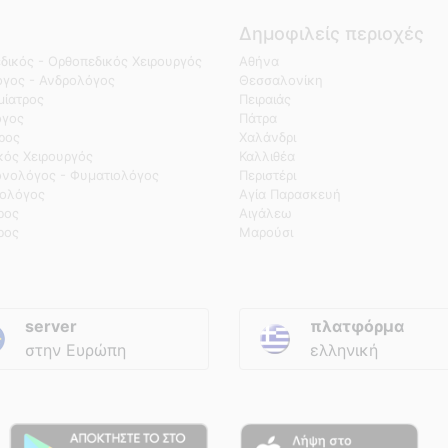
Δημοφιλείς περιοχές
δικός - Ορθοπεδικός Χειρουργός
Αθήνα
γος - Ανδρολόγος
Θεσσαλονίκη
ίατρος
Πειραιάς
όγος
Πάτρα
τρος
Χαλάνδρι
κός Χειρουργός
Καλλιθέα
νολόγος - Φυματιολόγος
Περιστέρι
ολόγος
Αγία Παρασκευή
ρος
Αιγάλεω
ρος
Μαρούσι
server
πλατφόρμα
στην Ευρώπη
ελληνική