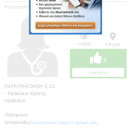
Ρευματολόγος
<1000
3,6 χλμ
2
συστήνω
ΠΑΤΡ.ΓΡΗΓΟΡΙΟΥ Ε 23
- Ηράκλειο Κρήτης
Ηράκλειο
Τηλέφωνο
Ιστοσελίδα
Συμπληρώστε τώρα το προφίλ σας