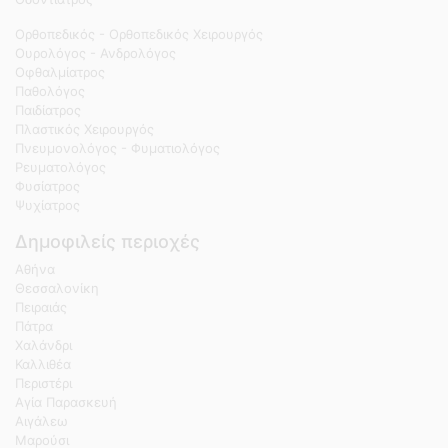
Ορθοπεδικός - Ορθοπεδικός Χειρουργός
Ουρολόγος - Ανδρολόγος
Οφθαλμίατρος
Παθολόγος
Παιδίατρος
Πλαστικός Χειρουργός
Πνευμονολόγος - Φυματιολόγος
Ρευματολόγος
Φυσίατρος
Ψυχίατρος
Δημοφιλείς περιοχές
Αθήνα
Θεσσαλονίκη
Πειραιάς
Πάτρα
Χαλάνδρι
Καλλιθέα
Περιστέρι
Αγία Παρασκευή
Αιγάλεω
Μαρούσι