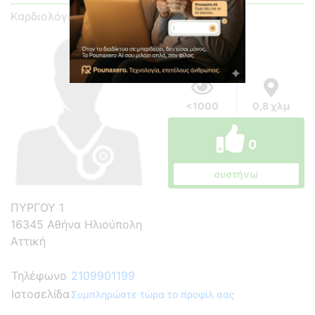
Καρδιολόγος
<1000
0,8 χλμ
0
συστήνω
ΠΥΡΓΟΥ 1
16345 Αθήνα Ηλιούπολη
Αττική
Τηλέφωνο
2109901199
Ιστοσελίδα
Συμπληρώστε τώρα το προφίλ σας