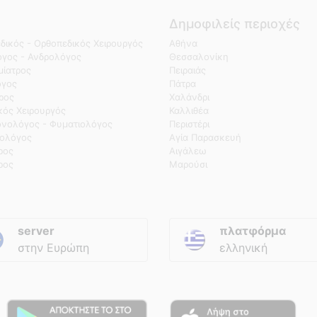
Δημοφιλείς περιοχές
δικός - Ορθοπεδικός Χειρουργός
Αθήνα
γος - Ανδρολόγος
Θεσσαλονίκη
ίατρος
Πειραιάς
όγος
Πάτρα
τρος
Χαλάνδρι
κός Χειρουργός
Καλλιθέα
νολόγος - Φυματιολόγος
Περιστέρι
ολόγος
Αγία Παρασκευή
ρος
Αιγάλεω
ρος
Μαρούσι
server
πλατφόρμα
στην Ευρώπη
ελληνική