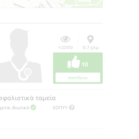
<2200
0,7 χλμ
10
συστήνω
σφαλιστικά ταμεία
χεται ιδιωτικά
ΕΟΠΥΥ