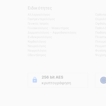
Ειδικότητες
Αλλεργιολόγος
Ορθοπε
Γαστρεντερολόγος
Ουρολό
Γενικός Ιατρός
Οφθαλμ
Γυναικολόγος - Μαιευτήρας
Παθολ
Δερματολόγος - Αφροδισιολόγος
Παιδία
Ενδοκρινολόγος
Πλαστι
Καρδιολόγος
Πνευμο
Νευρολόγος
Ρευματ
Νεφρολόγος
Φυσίατ
Οδοντίατρος
Ψυχίατ
256 bit AES
κρυπτογράφηση