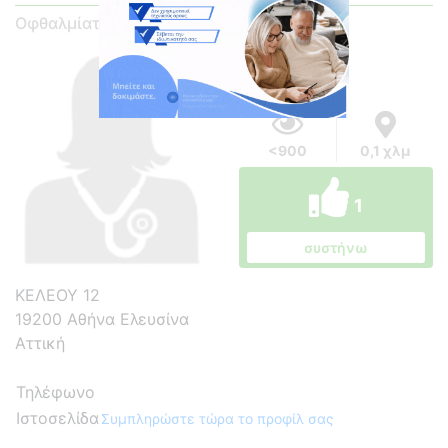
Οφθαλμίατρος
<900
0,1 χλμ
1
συστήνω
ΚΕΛΕΟΥ 12
19200 Αθήνα Ελευσίνα
Αττική
Τηλέφωνο
Ιστοσελίδα
Συμπληρώστε τώρα το προφίλ σας