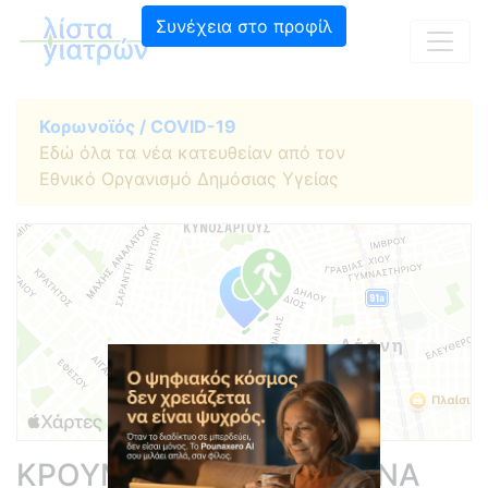
Συνέχεια στο προφίλ
Κορωνοϊός / COVID-19
Εδώ όλα τα νέα κατευθείαν από τον
Εθνικό Οργανισμό Δημόσιας Υγείας
ΚΡΟΥΜΠΧΟΛΤΣ ΜΠΕΤΤΙΝΑ