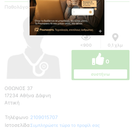
Παθολόγος
<900
0,1 χλμ
0
συστήνω
ΟΘΩΝΟΣ 37
17234 Αθήνα Δάφνη
Αττική
Τηλέφωνο
2109015707
Ιστοσελίδα
Συμπληρώστε τώρα το προφίλ σας