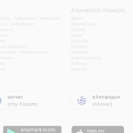
Δημοφιλείς περιοχές
δικός - Ορθοπεδικός Χειρουργός
Αθήνα
γος - Ανδρολόγος
Θεσσαλονίκη
ίατρος
Πειραιάς
όγος
Πάτρα
τρος
Χαλάνδρι
κός Χειρουργός
Καλλιθέα
νολόγος - Φυματιολόγος
Περιστέρι
ολόγος
Αγία Παρασκευή
ρος
Αιγάλεω
ρος
Μαρούσι
server
πλατφόρμα
στην Ευρώπη
ελληνική