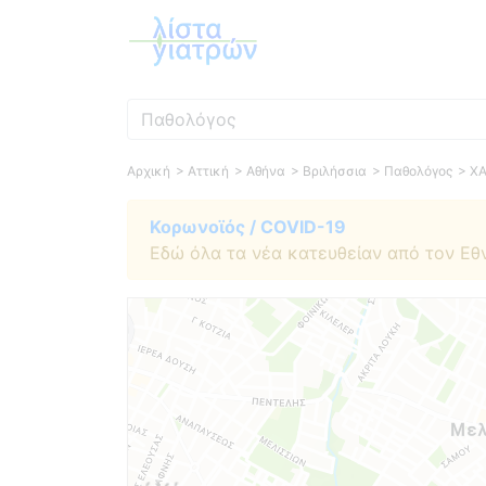
Ειδικότητα
Αρχική
> Αττική
> Αθήνα
> Βριλήσσια
> Παθολόγος
> Χ
Κορωνοϊός / COVID-19
Εδώ όλα τα νέα κατευθείαν από τον Εθ