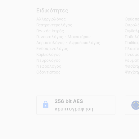
Ειδικότητες
Αλλεργιολόγος
Ορθοπε
Γαστρεντερολόγος
Ουρολό
Γενικός Ιατρός
Οφθαλμ
Γυναικολόγος - Μαιευτήρας
Παθολ
Δερματολόγος - Αφροδισιολόγος
Παιδία
Ενδοκρινολόγος
Πλαστι
Καρδιολόγος
Πνευμο
Νευρολόγος
Ρευματ
Νεφρολόγος
Φυσίατ
Οδοντίατρος
Ψυχίατ
256 bit AES
κρυπτογράφηση