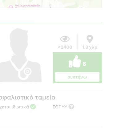
<2400
1,8 χλμ
6
συστήνω
σφαλιστικά ταμεία
χεται ιδιωτικά
ΕΟΠΥΥ